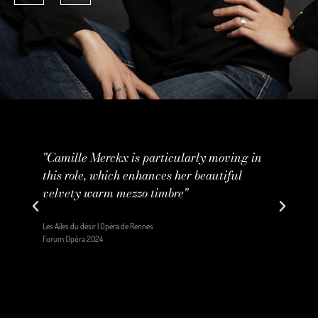
-
"Camille Merckx is particularly moving in
‘
this role, which enhances her beautiful
b
velvety warm mezzo timbre"
M
m
Les Ailes du désir | Opéra de Rennes
Forum Opéra 2024
Le
Di