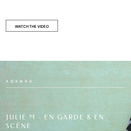
WATCH THE VIDEO
AGENDA
LE 3 OCTOBRE 2025
L
JULIE M - EN GARDE & EN
J
SCÈNE
S