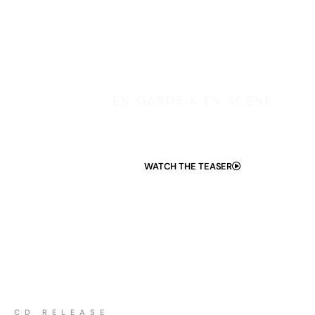
JULIE M.
EN GARDE & EN SCÈNE
WATCH THE TEASER
CD RELEASE