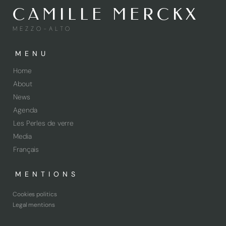
CAMILLE MERCKX
MEZZO-ALTO
MENU
Home
About
News
Agenda
Les Perles de verre
Media
Français
MENTIONS
Cookies politics
Legal mentions