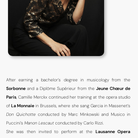
After earning a bachelor’s degree in musicology from the
Sorbonne
and a Diplôme Supérieur from the
Jeune Chœur de
Paris
, Camille Merckx continued her training at the opera studio
of
La Monnaie
in Brussels, where she sang Garcia in Massenet’s
Don Quichotte
conducted by Marc Minkowski and Musico in
Puccini’s
Manon Lescaut
conducted by Carlo Rizzi.
She was then invited to perform at the
Lausanne Opera