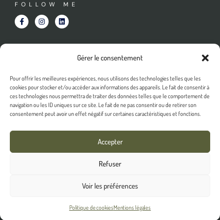
FOLLOW ME
Gérer le consentement
NEWSLETTER
Pour offrir les meilleures expériences, nous utilisons des technologies telles que les
cookies pour stocker et/ou accéder aux informations des appareils. Le fait de consentir à
ces technologies nous permettra de traiter des données telles que le comportement de
navigation ou les ID uniques sur ce site. Le fait de ne pas consentir ou de retirer son
consentement peut avoir un effet négatif sur certaines caractéristiques et fonctions.
SEND
Accepter
Refuser
© All rights reserved
Voir les préférences
Made with
by Diva Data
Politique de cookies
Mentions légales