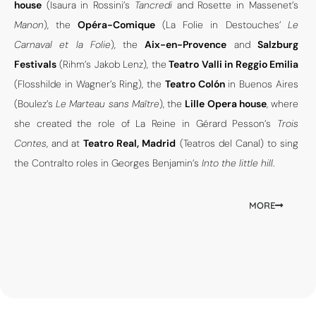
house
(Isaura in Rossini’s
Tancredi
and Rosette in Massenet’s
Manon
), the
Opéra-Comique
(La Folie in Destouches’
Le
Carnaval et la Folie
), the
Aix-en-Provence
and
Salzburg
Festivals
(Rihm’s Jakob Lenz), the
Teatro Valli in Reggio Emilia
(Flosshilde in Wagner’s Ring), the
Teatro Colón
in Buenos Aires
(Boulez’s
Le Marteau sans Maître
), the
Lille Opera house
, where
she created the role of La Reine in Gérard Pesson’s
Trois
Contes
, and at
Teatro Real, Madrid
(Teatros del Canal) to sing
the Contralto roles in Georges Benjamin’s
Into the little hill
.
MORE